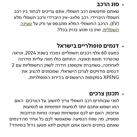
סוג הרכב
שאתם מחפשים רכב חשמלי, אתם צריכים לבחור בין רכב
חשמלי היברידי, רכב פלאג-אין היברידי ורכב חשמלי מלא
(EV). הרכב החשמלי המלא מתבסס אך ורק על
טעינה
חשמלית
, ואין בו מנוע בנזין בכלל.
דגמים פופולריים בישראל
כמעט 60 אלף רכבים חשמליים נמכרו בשנת 2024, ונראה
שהטרנד תופס תאוצה. התחום כולו חווה עליית מדרגה
לאחרונה, כשחברת אקספנג חדרה לשוק החשמליות עם 2
דגמים מדויקים לצרכן הישראלי, שמכוונים להציב את
XPENG במקומות הראשונים בדירוג הפופולריות.
תכנון צרכים
לפני שבוחרים רכב חשמלי צריך לחשוב על הצרכים: האם
הוא ישמש אתכם יותר לנסיעות יומיומיות או לנסיעות
ארוכות, האם יש לכם אפשרויות טעינה נוחות ונרחבות
מספיק, מה טווח הנסיעה שמאפשר לכם כל אחד מהדגמים
שאתם בוחנים והאם אתם זקוקים לתא מטען גדול במיוחד?