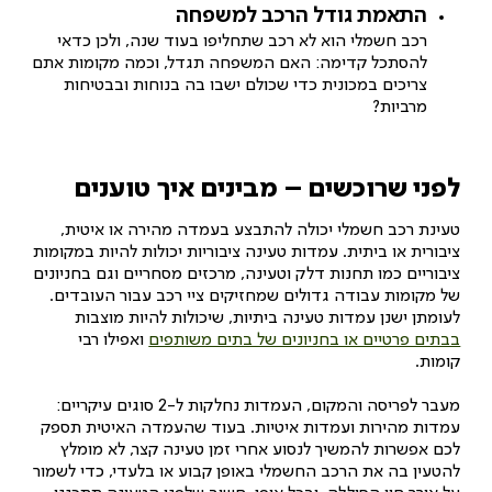
התאמת גודל הרכב למשפחה
רכב חשמלי הוא לא רכב שתחליפו בעוד שנה, ולכן כדאי
להסתכל קדימה: האם המשפחה תגדל, וכמה מקומות אתם
צריכים במכונית כדי שכולם ישבו בה בנוחות ובבטיחות
מרביות?
לפני שרוכשים – מבינים איך טוענים
טעינת רכב חשמלי יכולה להתבצע בעמדה מהירה או איטית,
ציבורית או ביתית. עמדות טעינה ציבוריות יכולות להיות במקומות
ציבוריים כמו תחנות דלק וטעינה, מרכזים מסחריים וגם בחניונים
של מקומות עבודה גדולים שמחזיקים ציי רכב עבור העובדים.
לעומתן ישנן עמדות טעינה ביתיות, שיכולות להיות מוצבות
בבתים פרטיים או בחניונים של בתים משותפים
ואפילו רבי
קומות.
מעבר לפריסה והמקום, העמדות נחלקות ל-2 סוגים עיקריים:
עמדות מהירות ועמדות איטיות. בעוד שהעמדה האיטית תספק
לכם אפשרות להמשיך לנסוע אחרי זמן טעינה קצר, לא מומלץ
להטעין בה את הרכב החשמלי באופן קבוע או בלעדי, כדי לשמור