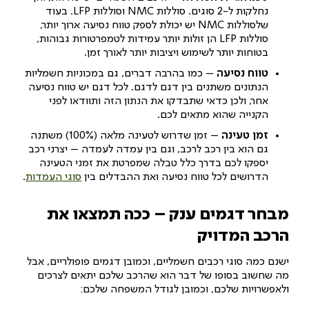
נחלקות ל-2 סוגים. סוללות NMC וסוללות LFP. בעוד
שלסוללות NMC יש יכולת לספק טווח נסיעה ארוך יותר,
סוללות LFP הן זולות יותר עמידות לטמפרטורות גבוהות,
בטוחות יותר לשימוש ויציבות יותר לאורך זמן.
טווח נסיעה
– כמו בהרבה דברים, גם במכוניות חשמליות
הנתונים משתנים בין דגם לדגם. לכל דגם יש טווח נסיעה
אחר, ולכן כדאי שתבדקו את הנתון הזה ותוודאו לפני
הקנייה שהוא מתאים לכם.
זמן טעינה
– זמן שדרוש לטעינה מלאה (100%) משתנה
גם הוא בין רכב לרכב, וגם בין עמדה לעמדה – יצרני רכב
יספקו לכם בדרך כלל טבלה שמפרטת את זמני הטעינה
הדרושים לכל טווח נסיעה ואת ההבדלים בין
סוגי העמדות
.
מבחר דגמים ענק – ככה תמצאו את
הרכב המדויק
ישנם כמה סוגי רכבים חשמליים, וכמובן דגמים פופולריים, אבל
מה שחשוב בסופו של דבר הוא שהרכב שלכם יתאים לצרכים
ולאפשרויות שלכם, וכמובן לגודל המשפחה שלכם: