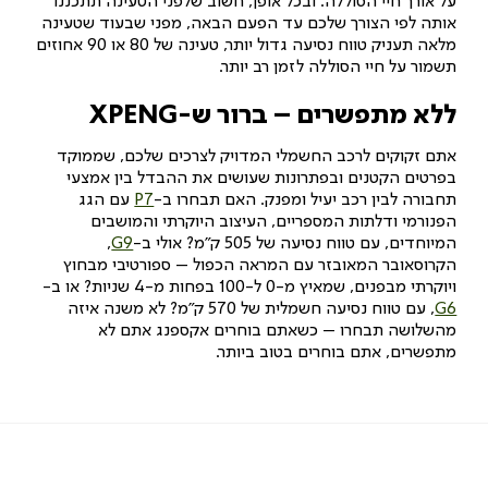
על אורך חיי הסוללה. ובכל אופן, חשוב שלפני הטעינה תתכננו
אותה לפי הצורך שלכם עד הפעם הבאה, מפני שבעוד שטעינה
מלאה תעניק טווח נסיעה גדול יותר, טעינה של 80 או 90 אחוזים
תשמור על חיי הסוללה לזמן רב יותר.
ללא מתפשרים – ברור ש-XPENG
אתם זקוקים לרכב החשמלי המדויק לצרכים שלכם, שממוקד
בפרטים הקטנים ובפתרונות שעושים את ההבדל בין אמצעי
תחבורה לבין רכב יעיל ומפנק. האם תבחרו ב-
P7
עם הגג
הפנורמי ודלתות המספריים, העיצוב היוקרתי והמושבים
המיוחדים, עם טווח נסיעה של 505 ק”מ? אולי ב-
G9
,
הקרוסאובר המאובזר עם המראה הכפול – ספורטיבי מבחוץ
ויוקרתי מבפנים, שמאיץ מ-0 ל-100 בפחות מ-4 שניות? או ב-
G6
, עם טווח נסיעה חשמלית של 570 ק”מ? לא משנה איזה
מהשלושה תבחרו – כשאתם בוחרים אקספנג אתם לא
מתפשרים, אתם בוחרים בטוב ביותר.