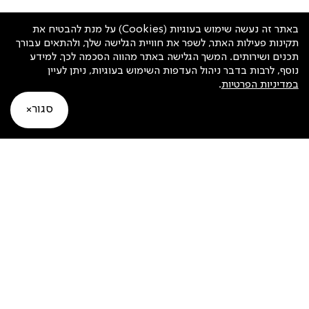
מרכז
באתר זה נעשה שימוש בעוגיות (Cookies) על מנת להבטיח את
תקינות פעילות האתר, לשפר את חוויית הגלישה שלך, ולהתאים עבורך
תכנים ושירותים. המשך הגלישה באתר מהווה הסכמה לכך. למידע
תאם תור במרכז שירות
נוסף, לרבות בדבר ניהול העדפות השימוש בעוגיות, ניתן לעיין
במדיניות הפרטיות
.
סגור
מרכז שירות פריסבי האומן
האומן 21, ירושלים
*2213
א׳-ה׳ 07:30-16:30 | ו׳: סגור
מרכז
תאם תור במרכז שירות