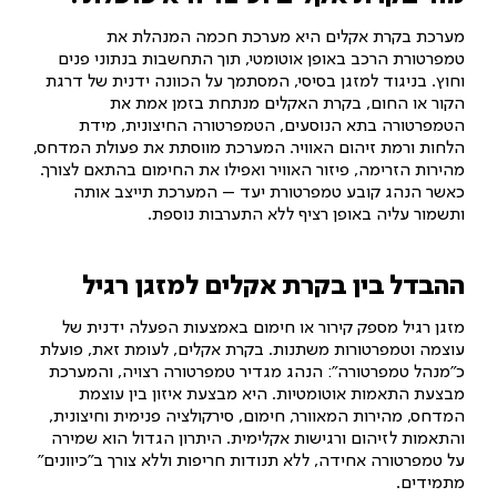
מערכת בקרת אקלים היא מערכת חכמה המנהלת את
טמפרטורת הרכב באופן אוטומטי, תוך התחשבות בנתוני פנים
וחוץ. בניגוד למזגן בסיסי, המסתמך על הכוונה ידנית של דרגת
הקור או החום, בקרת האקלים מנתחת בזמן אמת את
הטמפרטורה בתא הנוסעים, הטמפרטורה החיצונית, מידת
הלחות ורמת זיהום האוויר. המערכת מווסתת את פעולת המדחס,
מהירות הזרימה, פיזור האוויר ואפילו את החימום בהתאם לצורך.
כאשר הנהג קובע טמפרטורת יעד – המערכת תייצב אותה
ותשמור עליה באופן רציף ללא התערבות נוספת.
ההבדל בין בקרת אקלים למזגן רגיל
מזגן רגיל מספק קירור או חימום באמצעות הפעלה ידנית של
עוצמה וטמפרטורות משתנות. בקרת אקלים, לעומת זאת, פועלת
כ”מנהל טמפרטורה”: הנהג מגדיר טמפרטורה רצויה, והמערכת
מבצעת התאמות אוטומטיות. היא מבצעת איזון בין עוצמת
המדחס, מהירות המאוורר, חימום, סירקולציה פנימית וחיצונית,
והתאמות לזיהום ורגישות אקלימית. היתרון הגדול הוא שמירה
על טמפרטורה אחידה, ללא תנודות חריפות וללא צורך ב”כיוונים”
מתמידים.