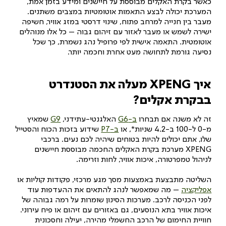
כאשר בקרת האקלים מבוססת על חיישנים ומידע בזמן אמת,
המערכת יכולה לבצע התאמות אוטומטיות במצבים משתנים.
מעבר בין חנייה למרחב פתוח, שינוי דרסטי במזג אוויר, חשיפה
ישירה לשמש או מעבר לאזור עם זיהום גבוה – כל אלו מנוהלים
אוטומטית. התאמה אישית לפי פרופיל נהג נשמרת, כך שכל
נסיעה גורמת לתחושה מעט אחרת וחכמה יותר.
איך XPENG מעלה את הסטנדרט
בבקרת אקלים?
זה לא משנה אם תבחרו
ב-G6
האלגנטי-עתידני,
G9
שמאיץ
מ-0 ל-100 ב-4.2 שניות*, או
ב-P7
שידוע בזכות הכוח והסטייל
שלו, אתם יכולים להיות בטוחים שיהיה לכם נעים. ברכבי
XPENG מערכת בקרת האקלים החכמה מבוססת חיישנים
לניהול טמפרטורה, איכות אוויר, לחות וזרימה.
השליטה מתבצעת באמצעות מסך מגע מרכזי, פקודות קוליות או
אפליקציה
– מה שמאפשר לנהג להתאים את ההעדפות עוד
לפני הכניסה לרכב. מערכות הסינון שומרות על רמה גבוהה של
איכות אוויר בתא הנוסעים, גם באזורים עם זיהום או פיח עירוני.
חוויית החימום של הרכב החשמלי מהירה, יעילה וחסכונית