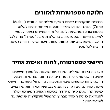
חלוקת טמפרטורות לאזורים
ברכבים מתקדמים קיימת חלוקת אקלים לפי אזורים (Multi-
Zone). הנהג, הנוסע שלידו ונוסעים מאחור יכולים לשלוט
בטמפרטורה המתאימה להם. כל אזור מתייחס באופן עצמאי
למיקום חיישני הטמפרטורה, כך שלא תתקבל “פשרה” אחת לכל
הרכב. המשמעות: יותר נוחות, פחות חיכוך ושיפור חוויית נסיעה
חיובית לכל נוסע.
חיישני טמפרטורה, לחות ואיכות אוויר
מערכות בקרת האקלים המודרניות נשענות על מערך חיישנים
עשיר. חיישני טמפרטורה מודדים את החום הפנימי והחיצוני,
חיישני לחות מווסתים עיבוי והצטברות אדים על השמשה וחיישני
איכות אוויר מזהים רמות זיהום, אבק, עשן ואף ריחות לא רצויים.
כאשר החיישנים מזהים ירידה באיכות האוויר, המערכת יכולה
לסגור את כניסת האוויר מבחוץ ולהפעיל סירקולציה פנימית עד
לשיפור המצב.