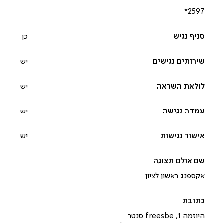
*2597‎
כן
יש
יש
יש
יש
אקספנג ראשון לציון
היוזמה 1, freesbe סנטר