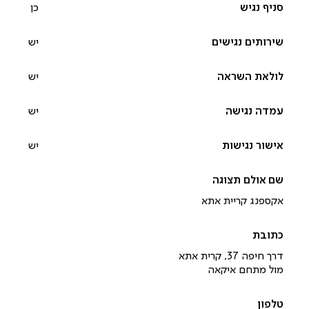
כן
יש
יש
יש
יש
אקספנג קריית אתא
דרך חיפה 37, קרית אתא
מול מתחם איקאה