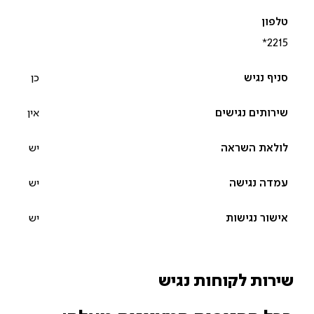
*2215‎
כן
אין
יש
יש
יש
שירות לקוחות נגיש