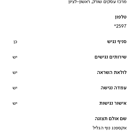
מרכז עסקים שורק, ראשון-לציון
*2597‎
כן
יש
יש
יש
יש
אקספנג נוף הגליל