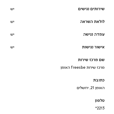
יש
יש
יש
יש
מרכז שירות freesbe האומן
האומן 21, ירושלים
*2213‎