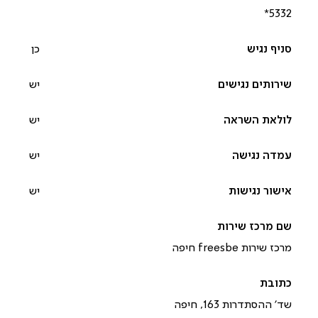
*5332‎
כן
יש
יש
יש
יש
מרכז שירות freesbe חיפה
שד’ ההסתדרות 163, חיפה