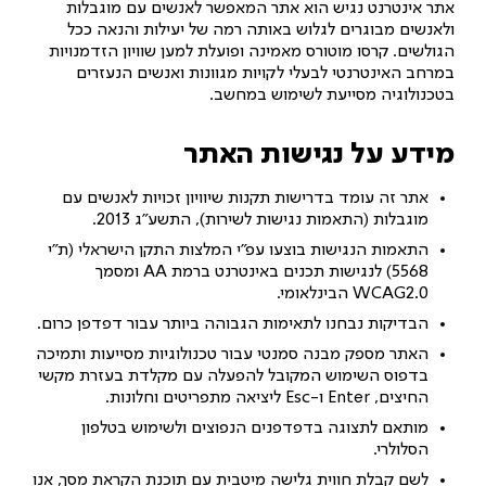
אתר אינטרנט נגיש הוא אתר המאפשר לאנשים עם מוגבלות
ולאנשים מבוגרים לגלוש באותה רמה של יעילות והנאה ככל
הגולשים. קרסו מוטורס מאמינה ופועלת למען שוויון הזדמנויות
במרחב האינטרנטי לבעלי לקויות מגוונות ואנשים הנעזרים
בטכנולוגיה מסייעת לשימוש במחשב.
מידע על נגישות האתר
אתר זה עומד בדרישות תקנות שיוויון זכויות לאנשים עם
מוגבלות (התאמות נגישות לשירות), התשע”ג 2013.
התאמות הנגישות בוצעו עפ”י המלצות התקן הישראלי (ת”י
5568) לנגישות תכנים באינטרנט ברמת AA ומסמך
WCAG2.0 הבינלאומי.
הבדיקות נבחנו לתאימות הגבוהה ביותר עבור דפדפן כרום.
האתר מספק מבנה סמנטי עבור טכנולוגיות מסייעות ותמיכה
בדפוס השימוש המקובל להפעלה עם מקלדת בעזרת מקשי
החיצים, Enter ו-Esc ליציאה מתפריטים וחלונות.
מותאם לתצוגה בדפדפנים הנפוצים ולשימוש בטלפון
הסלולרי.
לשם קבלת חווית גלישה מיטבית עם תוכנת הקראת מסך, אנו