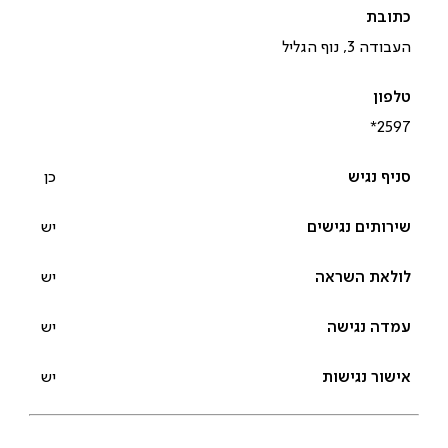
העבודה 3, נוף הגליל
*2597‎
כן
יש
יש
יש
יש