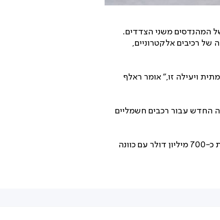
 של המהנדסים משני הצדדים.
 של רכיבים אלקטרוניים,
עוצמתית ויעילה זו,” אומר ראלף
ה החדש עבור רכבים חשמליים
Xpeng ופולקסווגן ייסדו את השותפות בשנה שעברה כשפולקסווגן רכשה 4.99% מ-Xpeng תמורת כ-700 מיליון דולר עם כוונה