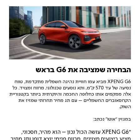
הבחירה שמציבה את G6 בראש
XPENG G6 מביא עמו חוויית נהיגה חשמלית מתקדמת, טווח
נסיעה של עד 570 ק”מ, ותא נוסעים טכנולוגי, מרווח ומצויד. כל
אלה ממקמים אותו כחלופה החכמה והיוקרתית ביותר בקטגוריית
הקרוסאוברים החשמליים – עם תג מחיר תחרותי שמזיז את
השוק.
במגזין “אוטו” נכתב:
“XPENG G6 עושה הכול נכון – הוא מהיר, חסכוני,
מציע ביצועים מצוינים, מרווח פנימי יוצא דופן ותג מחיר