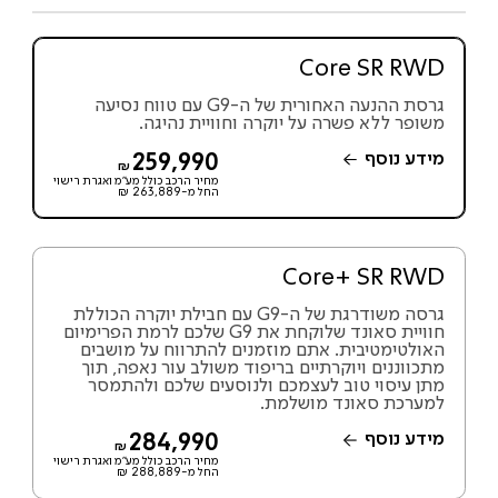
Core SR RWD
גרסת ההנעה האחורית של ה-G9 עם טווח נסיעה
משופר ללא פשרה על יוקרה וחוויית נהיגה.
מידע נוסף
259,990
₪
מחיר הרכב כולל מע"מ ואגרת רישוי
החל מ-263,889 ₪
Core+ SR RWD
גרסה משודרגת של ה-G9 עם חבילת יוקרה הכוללת
חוויית סאונד שלוקחת את G9 שלכם לרמת הפרימיום
האולטימטיבית. אתם מוזמנים להתרווח על מושבים
מתכווננים ויוקרתיים בריפוד משולב עור נאפה, תוך
מתן עיסוי טוב לעצמכם ולנוסעים שלכם ולהתמסר
למערכת סאונד מושלמת.
מידע נוסף
284,990
₪
מחיר הרכב כולל מע"מ ואגרת רישוי
החל מ-288,889 ₪