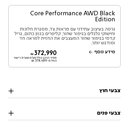
Core Performance AWD Black
Edition
גרסה בעיצוב עתידני עם מראות צד, מסגרת חלונות
וחישוקי גלגלים בגימור שחור, קליפרים בגוון כתום, גריל
קדמי בגימור שחור המעצבים את החזית למראה חד
ומודגש יותר.
מידע נוסף
372,990
₪
מחיר הרכב כולל מע"מ ואגרת רישוי
החל מ-378,489 ₪
צבעי חוץ
צבעי פנים