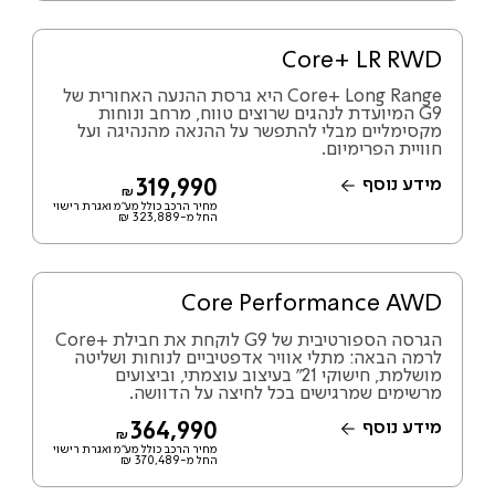
Core+ LR RWD
Core+ Long Range היא גרסת ההנעה האחורית של
G9 המיועדת לנהגים שרוצים טווח, מרחב ונוחות
מקסימליים מבלי להתפשר על ההנאה מהנהיגה ועל
חוויית הפרימיום.
מידע נוסף
319,990
₪
מחיר הרכב כולל מע"מ ואגרת רישוי
החל מ-323,889 ₪
Core Performance AWD
הגרסה הספורטיבית של G9 לוקחת את חבילת Core+‎
לרמה הבאה: מתלי אוויר אדפטיביים לנוחות ושליטה
מושלמת, חישוקי 21״ בעיצוב עוצמתי, וביצועים
מרשימים שמרגישים בכל לחיצה על הדוושה.
מידע נוסף
364,990
₪
מחיר הרכב כולל מע"מ ואגרת רישוי
החל מ-370,489 ₪