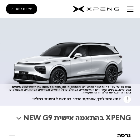
יצירת קשר
הרכב בפועל עשוי להיות שונה מהתצורה ומהתמונות. אנו שומרים לעצמנו את הזכות לבצע שינויים
במפרטים, בצבעים ובמחירים הקמעונאיים המומלצים של הדגמים והפריטים המתוארים והמצולמים
בתצורה זו בכל עת וללא הודעה מוקדמת.
הבהרה
לתשומת ליבך, אספקת הרכב בהתאם לזמינות במלאי.
XPENG בהתאמה אישית
NEW G9
משפטית
גרסה