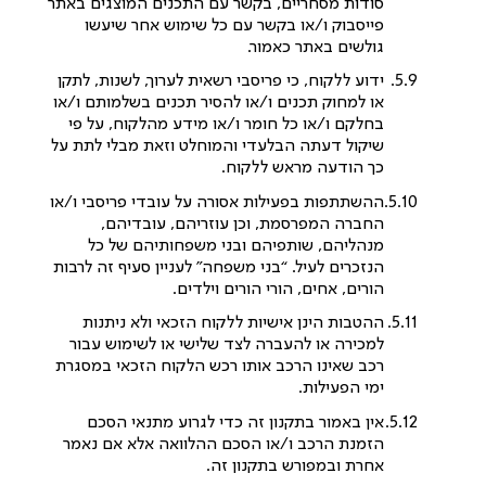
סודות מסחריים, בקשר עם התכנים המוצגים באתר
פייסבוק ו/או בקשר עם כל שימוש אחר שיעשו
גולשים באתר כאמור.
ידוע ללקוח, כי פריסבי רשאית לערוך, לשנות, לתקן
או למחוק תכנים ו/או להסיר תכנים בשלמותם ו/או
בחלקם ו/או כל חומר ו/או מידע מהלקוח, על פי
שיקול דעתה הבלעדי והמוחלט וזאת מבלי לתת על
כך הודעה מראש ללקוח.
ההשתתפות בפעילות אסורה על עובדי פריסבי ו/או
החברה המפרסמת, וכן עוזריהם, עובדיהם,
מנהליהם, שותפיהם ובני משפחותיהם של כל
הנזכרים לעיל. “בני משפחה” לעניין סעיף זה לרבות
הורים, אחים, הורי הורים וילדים.
ההטבות הינן אישיות ללקוח הזכאי ולא ניתנות
למכירה או להעברה לצד שלישי או לשימוש עבור
רכב שאינו הרכב אותו רכש הלקוח הזכאי במסגרת
ימי הפעילות.
אין באמור בתקנון זה כדי לגרוע מתנאי הסכם
הזמנת הרכב ו/או הסכם ההלוואה אלא אם נאמר
אחרת ובמפורש בתקנון זה.