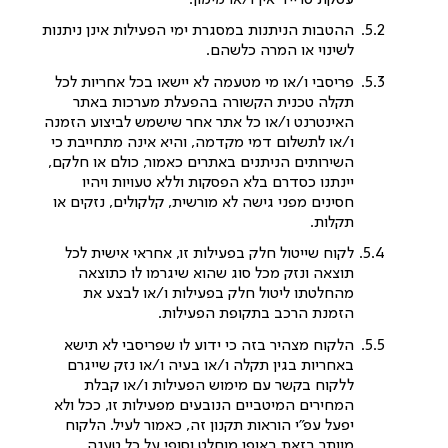
ההטבות הניתנות במסגרת ימי הפעילות אינן ניתנות
לשינוי או המרה כלשהם.
פריסבי ו/או מי מטעמה לא יישאו בכל אחריות לכל
תקלה טכנית הקשורה בהפעלת מערכות באתר
האינטרנט ו/או כל אתר אחר שישמש לביצוע הזמנה
ו/או לתשלום דמי מקדמה, והיא אינה מתחייבת כי
השירותים הניתנים באתרים כאמור, כולם או חלקם,
יינתנו כסדרם בלא הפסקות וללא טעויות ויהיו
חסינים מפני גישה לא מורשית, קלקולים, נזקים או
תקלות.
לקוח שייטול חלק בפעילות זו, אחראי אישית לכל
תוצאה ונזק מכל סוג שהוא שיגרמו לו כתוצאה
מהחלטתו ליטול חלק בפעילות ו/או לבצע את
הזמנת הרכב בתקופת הפעילות.
הלקוח מצהיר בזה כי ידוע לו שפריסבי לא תישא
באחריות בגין תקלה ו/או בעיה ו/או נזק שייגרם
ללקוח בקשר עם מימוש הפעילות ו/או קבלת
המחירים המיטביים הנובעים מפעילות זו, ככל ולא
יפעל עפ”י הוראות תקנון זה, כאמור לעיל. הלקוח
מוותר בזאת באופן מוחלט וסופי על כל טענה,