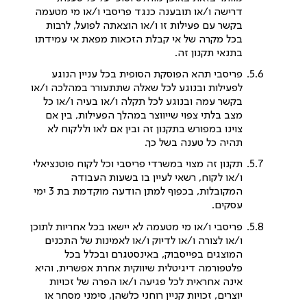
דרישה ו/או תובענה כנגד פריסבי ו/או מי מטעמה
בקשר עם פעילות זו ו/או הוצאתה לפועל, לרבות
בכל מקרה של אי קבלת הזכאות מפאת אי עמידתו
בתנאי תקנון זה.
פריסבי תהא הפוסקת הסופית בכל עניין הנוגע
לפעילות ובנוגע לכל שאלה שתתעורר במהלכה ו/או
בקשר עמה ובנוגע לכל תקלה ו/או בעיה ו/או כל
מצב בלתי צפוי שייווצר במהלך הפעילות, בין אם
צוינו במפורש בתקנון זה ובין אם לאו וללקוח לא
תהיה כל טענה בשל כך.
תקנון זה מצוי במשרדי פריסבי וכל לקוח פוטנציאלי
ו/או לקוח, רשאי לעיין בו בשעות העבודה
המקובלות, בכפוף למתן הודעה מוקדמת בת 3 ימי
עסקים.
פריסבי ו/או מי מטעמה לא יישאו בכל אחריות לתוכן
ו/או לצורה ו/או לדיוק ו/או לאמינות של התכנים
המוצגים בפייסבוק, באינסטגרם ובכלל בכל
פלטפורמה דיגיטלית שיווקית אחרת אפשרית, והיא
אינה אחראית לכל פגיעה ו/או הפרה של זכויות
יוצרים, זכויות קניין רוחני כלשהן, סימני מסחר או