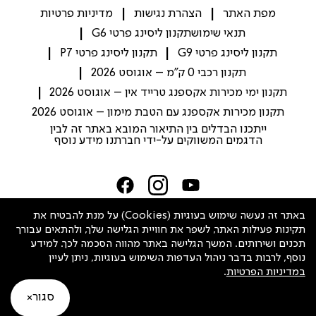
מפת האתר
הצהרת נגישות
מדיניות פרטיות
תנאי שימוש
תקנון ליסינג פרטי G6
תקנון ליסינג פרטי G9
תקנון ליסינג פרטי P7
תקנון רכבי 0 ק"מ – אוגוסט 2026
תקנון ימי מכירות אקספנג טרייד אין – אוגוסט 2026
תקנון מכירות אקספנג עם הטבת מימון – אוגוסט 2026
ייתכנו הבדלים בין התיאור המובא באתר זה לבין
הדגמים המשווקים על-ידי חברתנו מידע נוסף
Israel
באתר זה נעשה שימוש בעוגיות (Cookies) על מנת להבטיח את
תקינות פעילות האתר, לשפר את חוויית הגלישה שלך, ולהתאים עבורך
תכנים ושירותים. המשך הגלישה באתר מהווה הסכמה לכך. למידע
שיחה עם נציג
נוסף, לרבות בדבר ניהול העדפות השימוש בעוגיות, ניתן לעיין
במדיניות הפרטיות
.
סגור
מקבוצת
זכויות יוצרים XPENG@