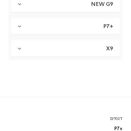
NEW G9
P7+‎
X9
דגמים
P7+‎